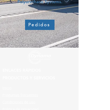
Polyurethane Systems.
Pedidos
ENLACES RÁPIDOS
PRODUCTOS Y SERVICIOS
Inicio
Preguntas frecuentes
Condiciones de uso
Política de privacidad