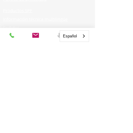
Productos SPF
Información técnica multilingüe
Pedidos
PARA PROFESIONALES
Español
Distribuidores
CARRERAS
Ofertas de empleo
GET SOCIAL
Contratistas
Arquitectos
PARA PROPIETARIOS