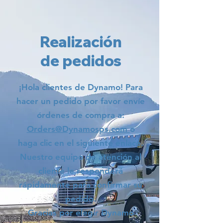
Realización
de pedidos
¡Hola clientes de Dynamo! Para
hacer un pedido por favor envíe
órdenes de compra a:
Orders@Dynamosps.com
o
haga clic en el siguiente enlace.
Nuestro equipo de atención al
cliente le responderá
rápidamente para confirmar su
pedido.
Gracias por elegir Dynamo