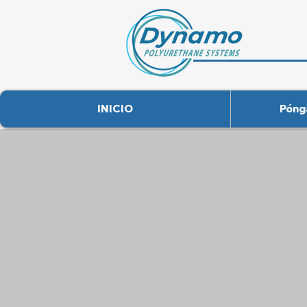
DYNA
INICIO
Póng
ESPUMA
AISLANTE EN
SPRAY DE
CÉLULA ABIERTA