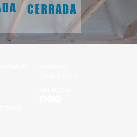
ADA
CERRADA
ESIONALES
CARRERAS
Ofertas de empleo
GET SOCIAL
ETARIOS