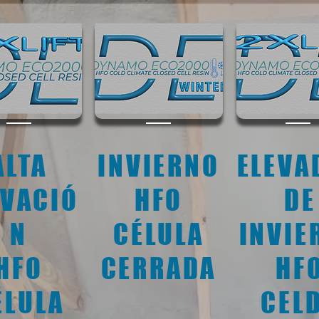
ALTA
INVIERNO
ELEVA
EVACIÓ
HFO
DE
N
CÉLULA
INVIE
HFO
CERRADA
HF
ÉLULA
CEL