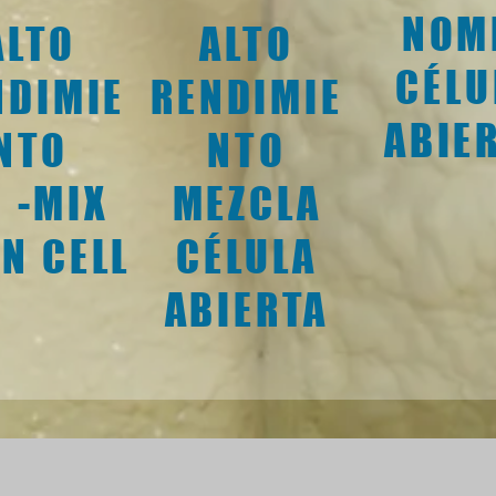
NOM
ALTO
ALTO
CÉLU
NDIMIE
RENDIMIE
ABIE
NTO
NTO
 -MIX
MEZCLA
N CELL
CÉLULA
ABIERTA