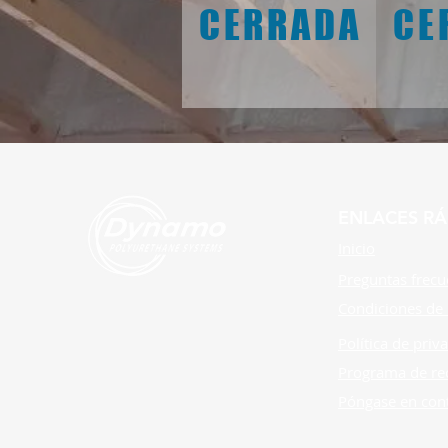
CERRADA
CE
ENLACES RÁ
Inicio
Preguntas frecu
Condiciones de
Política de priv
Programa de r
Póngase en con