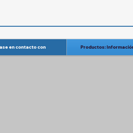
MO ES EL CAMINO A SEGUI
ase en contacto con
Productos: Informació
El aislamiento de espuma pulverizada de ba
por pulverización para proporcionar un ais
aislamiento
y una barrera hermética. La es
célula abierta puede ayudar a absorber el s
textura más blanda.
textura
y su estructura 
controlar la calidad del aire interior.