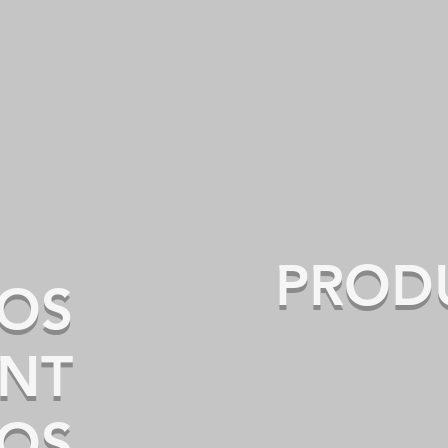
Ahorr
sonido
PROD
TOS
ENT
OS