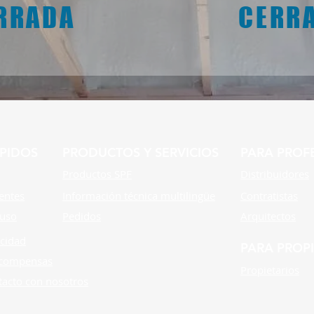
RRADA
CERR
PIDOS
PRODUCTOS Y SERVICIOS
PARA PROF
Productos SPF
Distribuidores
entes
Información técnica multilingüe
Contratistas
 uso
Pedidos
Arquitectos
acidad
PARA PROPI
ecompensas
Propietarios
tacto con nosotros