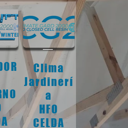
DOR
Clima
Jardinerí
RNO
a
O
HFO
DA
CELDA