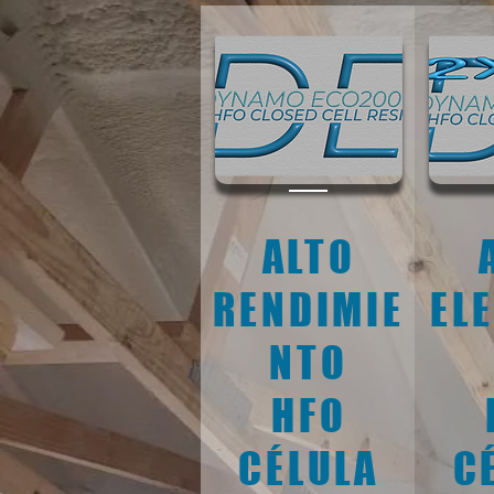
ALTO
RENDIMIE
EL
NTO
HFO
CÉLULA
C